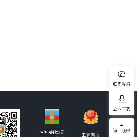
联系客服
立即下载
返回顶部
wins解压缩
工商网监