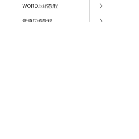
WORD压缩教程
音频压缩教程
GIF压缩教程
MP4压缩教程
JPG压缩教程
PNG压缩教程
JPGE压缩教程
文件压缩教程