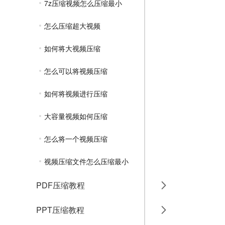
7z压缩视频怎么压缩最小
怎么压缩超大视频
如何将大视频压缩
怎么可以将视频压缩
如何将视频进行压缩
大容量视频如何压缩
怎么将一个视频压缩
视频压缩文件怎么压缩最小
PDF压缩教程
PPT压缩教程