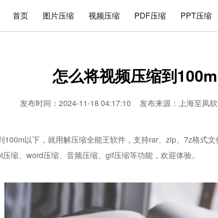
首页
图片压缩
视频压缩
PDF压缩
PPT压缩
怎么将视频压缩到100
发布时间：2024-11-18 04:17:10
发布来源：
上海至凤软
100m以下，就用解压缩全能王软件，支持rar、zip、7z格
ppt压缩、word压缩、音频压缩、gif压缩等功能，欢迎体验。