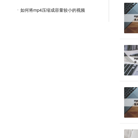
如何将mp4压缩成容量较小的视频
mp4压缩视频不改变画质免费
什么软件可以压缩mp4
mp4压缩成什么格式好?
JPG压缩教程
PNG压缩教程
JPGE压缩教程
文件压缩教程